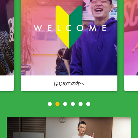
の方へ
SPACE N公式Instagram
1
2
3
4
5
6