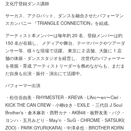
文化庁登録ダンス講師
サーカス、アクロバット、ダンスを融合させたパフォーマン
スカンパニー 『TRIANGLE CONNECTION』を結成。
アーティスト本メンバーは毎年約 20 名、登録メンバーは約
150 名が在籍し、 メディアや舞台、テーマパークやツアーダ
ンサー等、様々な現場で活躍。 東京に 2 店舗、大阪に 1 店
舗の体操・ダンススタジオを経営し、 次世代のパフォーマー
を発掘・育成 アーティストリーダーを務めながらも、まだま
だ自身も出演・振付・演出にて活躍中。
パフォーマー出演
・松任谷由美・RHYMESTER・KREVA・L’Arc〜en〜Ciel・
KICK THE CAN CREW・小柳ゆき・EXILE ・三代目 J Soul
Brother’s・倉木麻衣・⻄野カナ・AKB48・板野友美・パク・
ヨンハ・五月みどり・May’n ・SuG・CHROME・SATSUKI(
ZOO)・PARK GYURI(KARA)・中澤卓也・BROTHER KORN