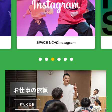
SPACE N公式Instagram
1
2
3
4
5
6