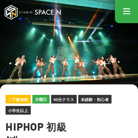
STUDIO
二子新地校
月曜日
60分クラス
未経験・初心者
小学生以上
HIPHOP 初級