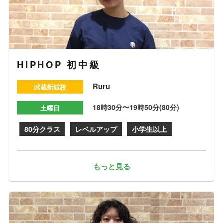
HIPHOP 初中級
Ruru
武蔵新城校
18時30分〜19時50分(80分)
土曜日
80分クラス
レベルアップ
小学生以上
もっと見る